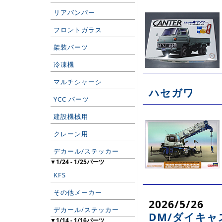
リアバンパー
フロントガラス
架装パーツ
冷凍機
マルチシャーシ
ハセガワ
YCC パーツ
建設機械用
クレーン用
デカール/ステッカー
▼1/24 - 1/25パーツ
KFS
その他メーカー
2026/5/26
デカール/ステッカー
DM/ダイキャ
▼1/14 - 1/16パーツ