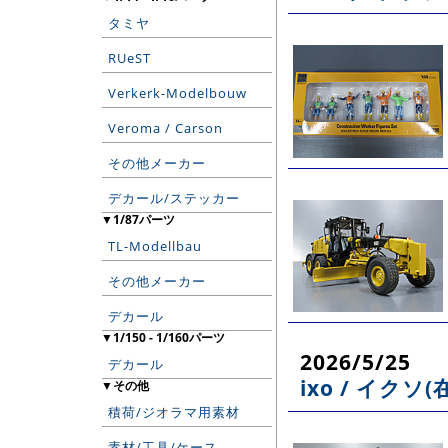
タミヤ
RUeST
Verkerk-Modelbouw
Veroma / Carson
その他メーカー
デカール/ステッカー
▼1/87パーツ
TL-Modellbau
その他メーカー
デカール
▼1/150 - 1/160パーツ
2026/5/25
デカール
ixo / イクソ
▼その他
積荷/ジオラマ用素材
素材/工具/ケース