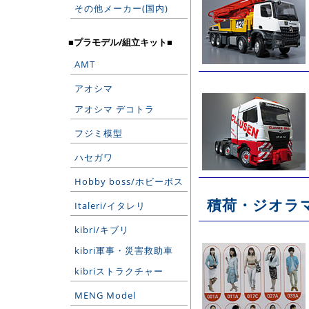
その他メーカー(国内)
■プラモデル/組立キット■
AMT
アオシマ
アオシマ デコトラ
フジミ模型
ハセガワ
Hobby boss/ホビーボス
積荷・ジオラ
Italeri/イタレリ
kibri/キブリ
kibri軍事・災害救助車
kibriストラクチャー
MENG Model