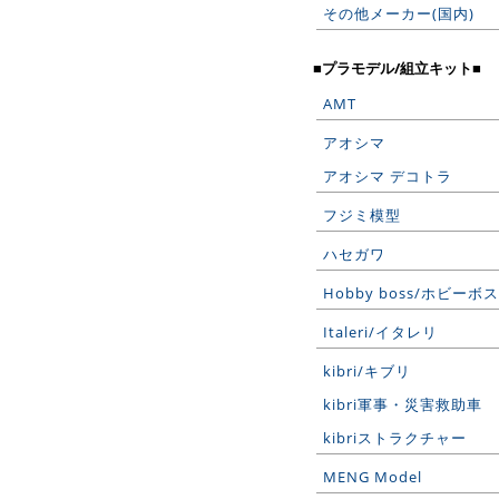
その他メーカー(国内)
■プラモデル/組立キット■
AMT
アオシマ
アオシマ デコトラ
フジミ模型
ハセガワ
Hobby boss/ホビーボス
Italeri/イタレリ
kibri/キブリ
kibri軍事・災害救助車
kibriストラクチャー
MENG Model