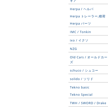
ギア
Herpa / ヘルパ
Herpa トレーラー,積荷
Herpa パーツ
IMC / Tonkin
ixo / イクソ
NZG
Old Cars / オールドカー
ズ
schuco / シュコー
solido / ソリド
Tekno basic
Tekno Special
TWH / SWORD / Drake