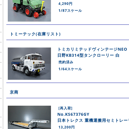
4,290円
1/87スケール
トミーテック(在庫リスト)
トミカリミテッドヴィンテージNEO LV
日野KB314型タンクローリー 白
売約済み
1/64スケール
京商
[再入荷]
No.KS67376GY
日本トレクス 重機運搬用セミトレー
13,200円