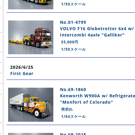
1/50スケール
No.01-4799
VOLVO F16 Globetrotter 6x4 w
Intercombi 4axle "Galliker"
55,000円
1/50スケール
2026/6/25
First Gear
No.69-1860
Kenworth W900A w/ Refrigerate
"Monfort of Colorado"
売切れ
1/64スケール
No.69-2028