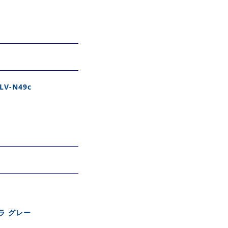
-N49c
ラ グレー