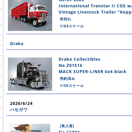
International Transtar II COE w
Vintage Livestock Trailer "Kopp
売切れ
1/64スケール
Drake
Drake Collectibles
No.Z01516
MACK SUPER-LINER 6x4 black
売約済み
1/50スケール
2026/6/24
ハセガワ
[再入荷]