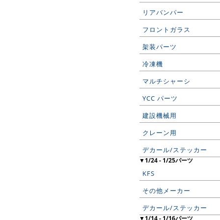
リアバンパー
フロントガラス
架装パーツ
冷凍機
マルチシャーシ
YCC パーツ
建設機械用
クレーン用
デカール/ステッカー
▼1/24 - 1/25パーツ
KFS
その他メーカー
デカール/ステッカー
▼1/14 - 1/16パーツ