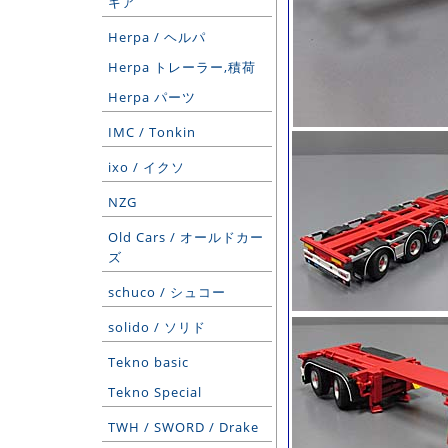
ギア
Herpa / ヘルパ
Herpa トレーラー,積荷
Herpa パーツ
IMC / Tonkin
ixo / イクソ
NZG
Old Cars / オールドカー
ズ
schuco / シュコー
solido / ソリド
Tekno basic
Tekno Special
TWH / SWORD / Drake