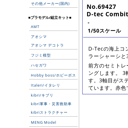
その他メーカー(国内)
No.69427
D-tec Combit
■プラモデル/組立キット■
-
AMT
1/50スケール
アオシマ
アオシマ デコトラ
D-Tecの海
フジミ模型
ラーシャーシと
前方のセミトレ
ハセガワ
ングします。 
Hobby boss/ホビーボス
す。3軸目がス
Italeri/イタレリ
ています。赤色
kibri/キブリ
kibri軍事・災害救助車
kibriストラクチャー
MENG Model