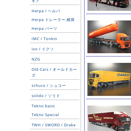
ギア
Herpa / ヘルパ
Herpa トレーラー,積荷
Herpa パーツ
IMC / Tonkin
ixo / イクソ
NZG
Old Cars / オールドカー
ズ
schuco / シュコー
solido / ソリド
Tekno basic
Tekno Special
TWH / SWORD / Drake