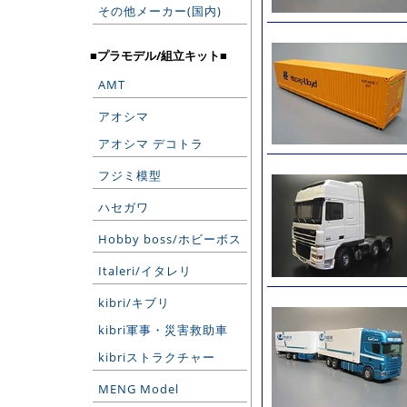
その他メーカー(国内)
■プラモデル/組立キット■
AMT
アオシマ
アオシマ デコトラ
フジミ模型
ハセガワ
Hobby boss/ホビーボス
Italeri/イタレリ
kibri/キブリ
kibri軍事・災害救助車
kibriストラクチャー
MENG Model