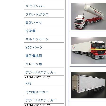
リアバンパー
フロントガラス
架装パーツ
冷凍機
マルチシャーシ
YCC パーツ
建設機械用
クレーン用
デカール/ステッカー
▼1/24 - 1/25パーツ
KFS
その他メーカー
デカール/ステッカー
▼1/14 - 1/16パーツ