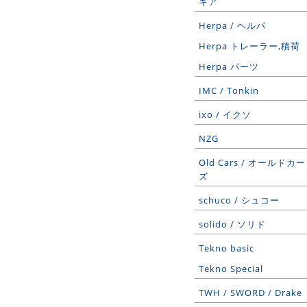
ギア
Herpa / ヘルパ
Herpa トレーラー,積荷
Herpa パーツ
IMC / Tonkin
ixo / イクソ
NZG
Old Cars / オールドカー
ズ
schuco / シュコー
solido / ソリド
Tekno basic
Tekno Special
TWH / SWORD / Drake