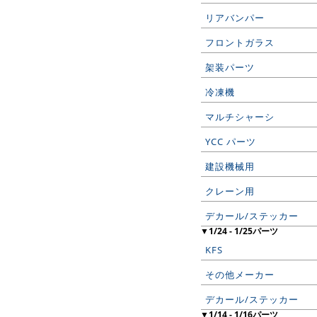
リアバンパー
フロントガラス
架装パーツ
冷凍機
マルチシャーシ
YCC パーツ
建設機械用
クレーン用
デカール/ステッカー
▼1/24 - 1/25パーツ
KFS
その他メーカー
デカール/ステッカー
▼1/14 - 1/16パーツ