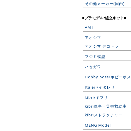
その他メーカー(国内)
■プラモデル/組立キット■
AMT
アオシマ
アオシマ デコトラ
フジミ模型
ハセガワ
Hobby boss/ホビーボス
Italeri/イタレリ
kibri/キブリ
kibri軍事・災害救助車
kibriストラクチャー
MENG Model