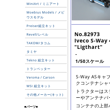
MiniArt / ミニアート
Moebius Models / メビ
ウスモデル
Preiser組立キット
No.82973
Revell/レベル
Iveco S-Way 
TAKOM/タコム
"Ligthart"
タミヤ
-
Tekno 組立キット
1/50スケール
トランペッター
S-Way AS
Veroma / Carson
クコンテナシャ
WSI 組立キット
トラクターはス
その他メーカー(キット)
ーやアンテナパ
コンテナの上部
■パーツ■