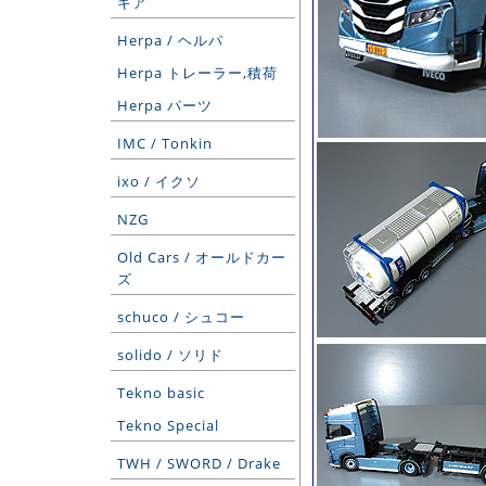
ギア
Herpa / ヘルパ
Herpa トレーラー,積荷
Herpa パーツ
IMC / Tonkin
ixo / イクソ
NZG
Old Cars / オールドカー
ズ
schuco / シュコー
solido / ソリド
Tekno basic
Tekno Special
TWH / SWORD / Drake