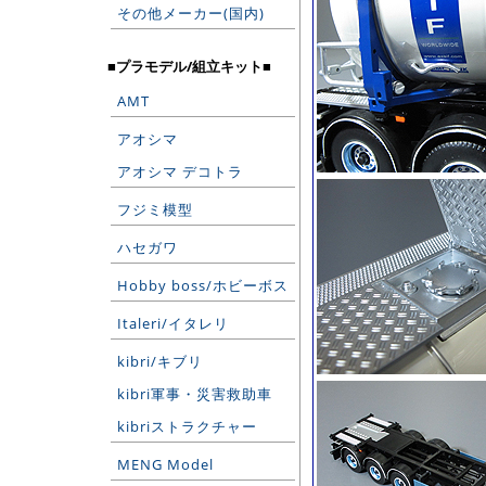
その他メーカー(国内)
■プラモデル/組立キット■
AMT
アオシマ
アオシマ デコトラ
フジミ模型
ハセガワ
Hobby boss/ホビーボス
Italeri/イタレリ
kibri/キブリ
kibri軍事・災害救助車
kibriストラクチャー
MENG Model