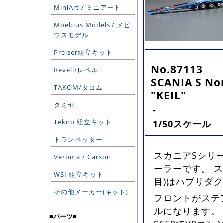
MiniArt / ミニアート
Moebius Models / メビ
ウスモデル
Preiser組立キット
No.87113
Revell/レベル
SCANIA S Nor
TAKOM/タコム
"KEIL"
タミヤ
-
Tekno 組立キット
1/50スケール
トランペッター
スカニアSシリー
Veroma / Carson
ーラーです。 ス
WSI 組立キット
目)はハブリダ
その他メーカー(キット)
フロントがステ
ルになります。
■パーツ■