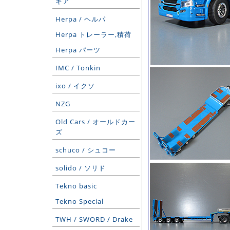
ギア
Herpa / ヘルパ
Herpa トレーラー,積荷
Herpa パーツ
IMC / Tonkin
ixo / イクソ
NZG
Old Cars / オールドカー
ズ
schuco / シュコー
solido / ソリド
Tekno basic
Tekno Special
TWH / SWORD / Drake