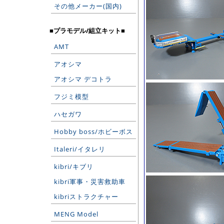
その他メーカー(国内)
■プラモデル/組立キット■
AMT
アオシマ
アオシマ デコトラ
フジミ模型
ハセガワ
Hobby boss/ホビーボス
Italeri/イタレリ
kibri/キブリ
kibri軍事・災害救助車
kibriストラクチャー
MENG Model