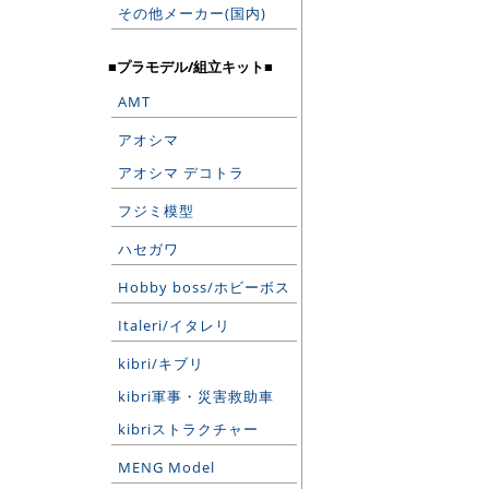
その他メーカー(国内)
■プラモデル/組立キット■
AMT
アオシマ
アオシマ デコトラ
フジミ模型
ハセガワ
Hobby boss/ホビーボス
Italeri/イタレリ
kibri/キブリ
kibri軍事・災害救助車
kibriストラクチャー
MENG Model