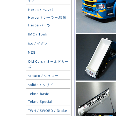
ギア
Herpa / ヘルパ
Herpa トレーラー,積荷
Herpa パーツ
IMC / Tonkin
ixo / イクソ
NZG
Old Cars / オールドカー
ズ
schuco / シュコー
solido / ソリド
Tekno basic
Tekno Special
TWH / SWORD / Drake