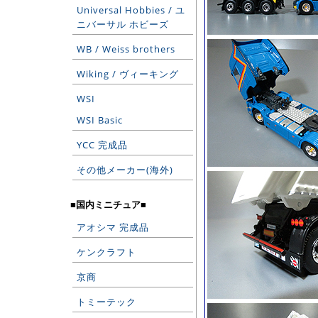
Universal Hobbies / ユ
ニバーサル ホビーズ
WB / Weiss brothers
Wiking / ヴィーキング
WSI
WSI Basic
YCC 完成品
その他メーカー(海外)
■国内ミニチュア■
アオシマ 完成品
ケンクラフト
京商
トミーテック