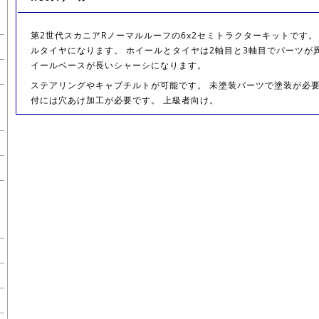
第2世代スカニアRノーマルルーフの6x2セミトラクターキットです。
ルタイヤになります。 ホイールとタイヤは2軸目と3軸目でパーツが異
イールベースが長いシャーシになります。
ステアリングやキャブチルトが可能です。 未塗装パーツで塗装が必
付には穴あけ加工が必要です。 上級者向け。