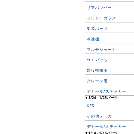
リアバンパー
フロントガラス
架装パーツ
冷凍機
マルチシャーシ
YCC パーツ
建設機械用
クレーン用
デカール/ステッカー
▼1/24 - 1/25パーツ
KFS
その他メーカー
デカール/ステッカー
▼1/14 - 1/16パーツ