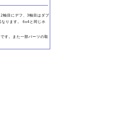
 2軸目にデフ、3軸目はダブ
なります。 6x4と同じホ
要です。また一部パーツの取