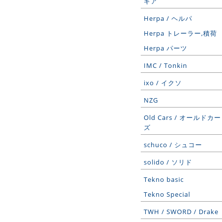
ギア
Herpa / ヘルパ
Herpa トレーラー,積荷
Herpa パーツ
IMC / Tonkin
ixo / イクソ
NZG
Old Cars / オールドカー
ズ
schuco / シュコー
solido / ソリド
Tekno basic
Tekno Special
TWH / SWORD / Drake