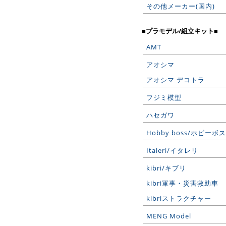
その他メーカー(国内)
■プラモデル/組立キット■
AMT
アオシマ
アオシマ デコトラ
フジミ模型
ハセガワ
Hobby boss/ホビーボス
Italeri/イタレリ
kibri/キブリ
kibri軍事・災害救助車
kibriストラクチャー
MENG Model