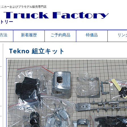
ミニカーおよびプラモデル販売専門店
トリー
方法
新着履歴
ご予約商品
特価品
リン
Tekno 組立キット