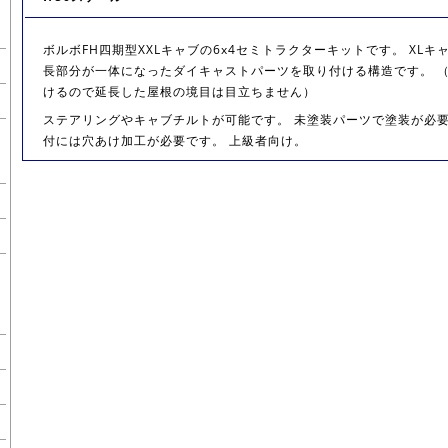
ボルボFH四期型XXLキャブの6x4セミトラクターキットです。 XL
長部分が一体になったダイキャストパーツを取り付ける構造です。 
けるので延長した屋根の境目は目立ちません）
ステアリングやキャブチルトが可能です。 未塗装パーツで塗装が必
付には穴あけ加工が必要です。 上級者向け。