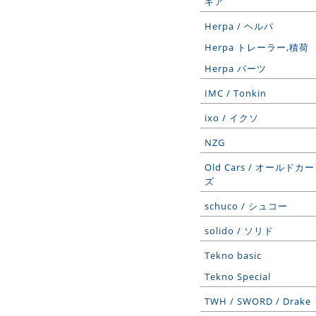
ギア
Herpa / ヘルパ
Herpa トレーラー,積荷
Herpa パーツ
IMC / Tonkin
ixo / イクソ
NZG
Old Cars / オールドカー
ズ
schuco / シュコー
solido / ソリド
Tekno basic
Tekno Special
TWH / SWORD / Drake