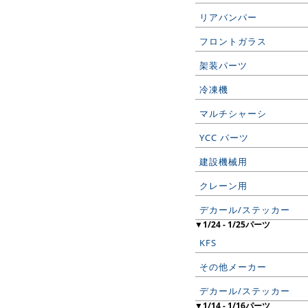
リアバンパー
フロントガラス
架装パーツ
冷凍機
マルチシャーシ
YCC パーツ
建設機械用
クレーン用
デカール/ステッカー
▼1/24 - 1/25パーツ
KFS
その他メーカー
デカール/ステッカー
▼1/14 - 1/16パーツ