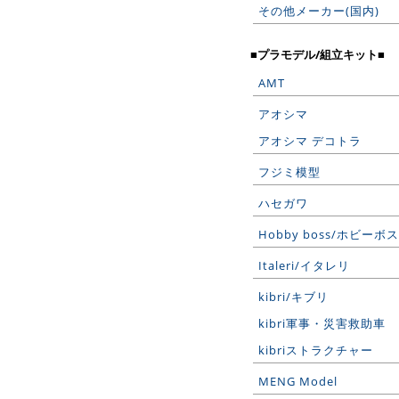
その他メーカー(国内)
■プラモデル/組立キット■
AMT
アオシマ
アオシマ デコトラ
フジミ模型
ハセガワ
Hobby boss/ホビーボス
Italeri/イタレリ
kibri/キブリ
kibri軍事・災害救助車
kibriストラクチャー
MENG Model