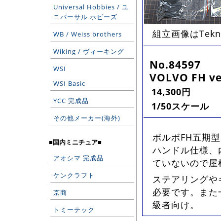
Universal Hobbies / ユ
ニバーサル ホビーズ
組立画像はTek
WB / Weiss brothers
Wiking / ヴィーキング
No.84597
WSI
VOLVO FH ve
WSI Basic
14,300円
YCC 完成品
1/50スケール
その他メーカー(海外)
ボルボFH五期型
■国内ミニチュア■
ハンドル仕様、
アオシマ 完成品
ていないので屋
ケンクラフト
ステアリングや
必要です。また
京商
級者向け。
トミーテック