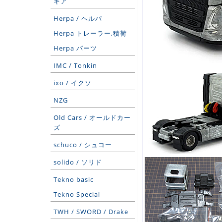
ギア
Herpa / ヘルパ
Herpa トレーラー,積荷
Herpa パーツ
IMC / Tonkin
ixo / イクソ
NZG
Old Cars / オールドカー
ズ
schuco / シュコー
solido / ソリド
Tekno basic
Tekno Special
TWH / SWORD / Drake