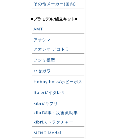
その他メーカー(国内)
■プラモデル/組立キット■
AMT
アオシマ
アオシマ デコトラ
フジミ模型
ハセガワ
Hobby boss/ホビーボス
Italeri/イタレリ
kibri/キブリ
kibri軍事・災害救助車
kibriストラクチャー
MENG Model