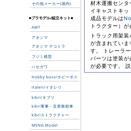
材木運搬センタ
その他メーカー(国内)
イキャストキッ
成品モデルは
No
■プラモデル/組立キット■
トラクター）が
AMT
トラック用架装
アオシマ
が含まれていま
アオシマ デコトラ
す。 トレーラ
フジミ模型
パーツは塗装が
が必要です。 
ハセガワ
Hobby boss/ホビーボス
Italeri/イタレリ
kibri/キブリ
kibri軍事・災害救助車
kibriストラクチャー
MENG Model