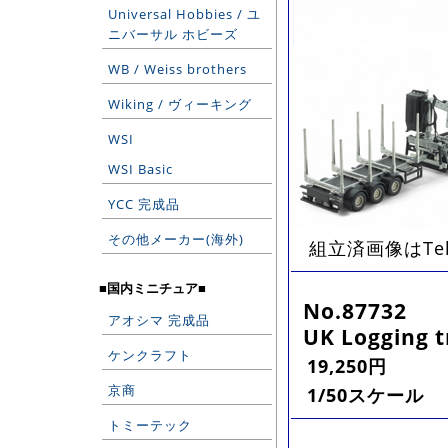
Universal Hobbies / ユ
ニバーサル ホビーズ
WB / Weiss brothers
Wiking / ヴィーキング
WSI
WSI Basic
YCC 完成品
その他メーカー(海外)
組立済画像はTe
■国内ミニチュア■
No.87732
アオシマ 完成品
UK Logging 
ケンクラフト
19,250円
京商
1/50スケール
トミーテック