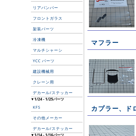
リアバンパー
フロントガラス
架装パーツ
冷凍機
マフラー
マルチシャーシ
YCC パーツ
建設機械用
クレーン用
デカール/ステッカー
▼1/24 - 1/25パーツ
カプラー、ド
KFS
その他メーカー
デカール/ステッカー
▼1/14 - 1/16パーツ