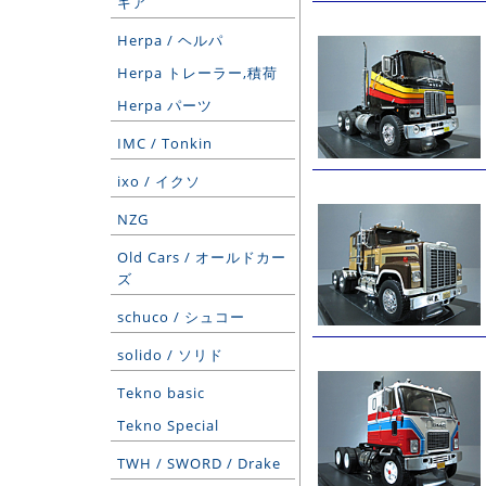
ギア
Herpa / ヘルパ
Herpa トレーラー,積荷
Herpa パーツ
IMC / Tonkin
ixo / イクソ
NZG
Old Cars / オールドカー
ズ
schuco / シュコー
solido / ソリド
Tekno basic
Tekno Special
TWH / SWORD / Drake