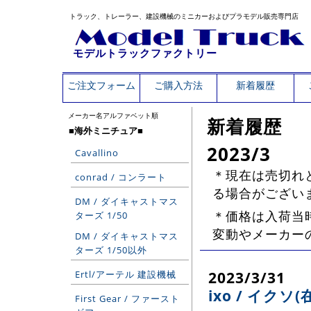
トラック、トレーラー、建設機械のミニカーおよびプラモデル販売専門店
モデルトラックファクトリー
ご注文フォーム
ご購入方法
新着履歴
メーカー名アルファベット順
新着履歴
■海外ミニチュア■
2023/3
Cavallino
＊現在は売切れ
conrad / コンラート
る場合がござい
DM / ダイキャストマス
＊価格は入荷当時
ターズ 1/50
変動やメーカー
DM / ダイキャストマス
ターズ 1/50以外
2023/3/31
Ertl/アーテル 建設機械
ixo / イクソ
First Gear / ファースト