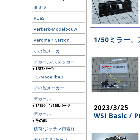
タミヤ
RUeST
Verkerk-Modelbouw
1/50ミラー
Veroma / Carson
その他メーカー
デカール/ステッカー
▼1/87パーツ
TL-Modellbau
その他メーカー
デカール
▼1/150 - 1/160パーツ
2023/3/25
デカール
WSI Basic /
▼その他
積荷/ジオラマ用素材
素材/工具/ケース