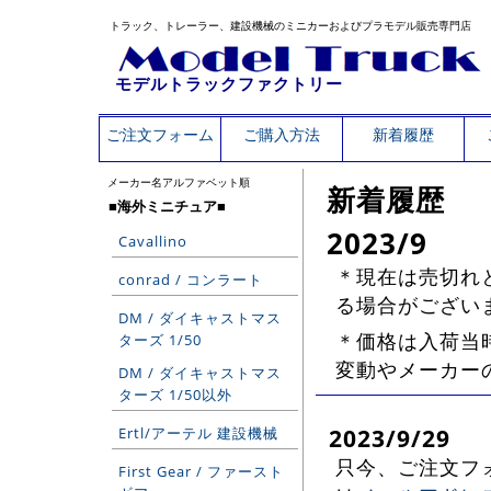
トラック、トレーラー、建設機械のミニカーおよびプラモデル販売専門店
モデルトラックファクトリー
ご注文フォーム
ご購入方法
新着履歴
メーカー名アルファベット順
新着履歴
■海外ミニチュア■
2023/9
Cavallino
＊現在は売切れ
conrad / コンラート
る場合がござい
DM / ダイキャストマス
＊価格は入荷当時
ターズ 1/50
変動やメーカー
DM / ダイキャストマス
ターズ 1/50以外
2023/9/29
Ertl/アーテル 建設機械
只今、ご注文フ
First Gear / ファースト