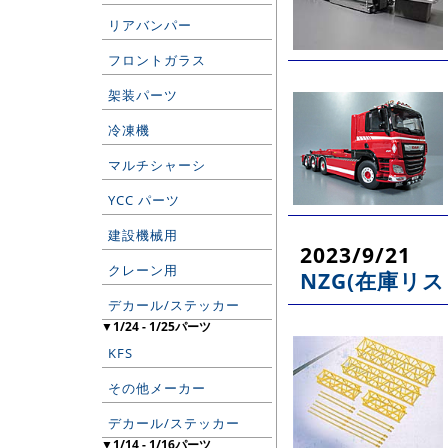
リアバンパー
フロントガラス
架装パーツ
冷凍機
マルチシャーシ
YCC パーツ
建設機械用
2023/9/21
クレーン用
NZG(在庫リス
デカール/ステッカー
▼1/24 - 1/25パーツ
KFS
その他メーカー
デカール/ステッカー
▼1/14 - 1/16パーツ