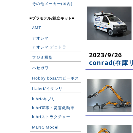
その他メーカー(国内)
■プラモデル/組立キット■
AMT
アオシマ
アオシマ デコトラ
2023/9/26
フジミ模型
conrad(在庫
ハセガワ
Hobby boss/ホビーボス
Italeri/イタレリ
kibri/キブリ
kibri軍事・災害救助車
kibriストラクチャー
MENG Model